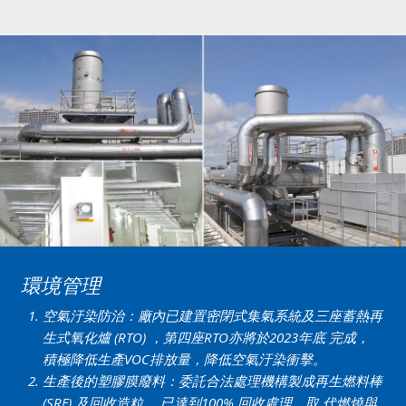
環境管理
空氣汙染防治：廠內已建置密閉式集氣系統及三座蓄熱再
生式氧化爐 (RTO) ，第四座RTO亦將於2023年底 完成，
積極降低生產VOC排放量，降低空氣汙染衝擊。
生產後的塑膠膜廢料：委託合法處理機構製成再生燃料棒
(SRF) 及回收造粒， 已達到100% 回收處理，取 代燃燒與