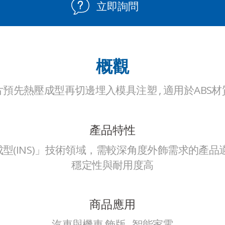
立即詢問
概觀
片預先熱壓成型再切邊埋入模具注塑 , 適用於ABS材
產品特性
(INS)
」技術領域，需較深角度外飾需求的產品適用
穩定性與耐用度高
商品應用
汽車與機車 飾版 , 智能家電