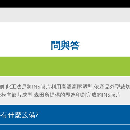
問與答
ding的簡稱,此工法是將INS膜片利用高溫高壓塑型,依產品外
模內嵌片成型,森田所提供的即為印刷完成的INS膜片
需要有什麼設備?