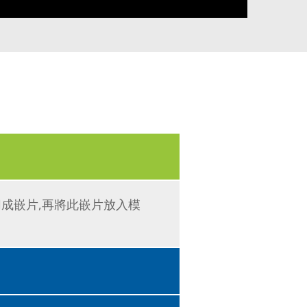
型裁切成嵌片,再將此嵌片放入模