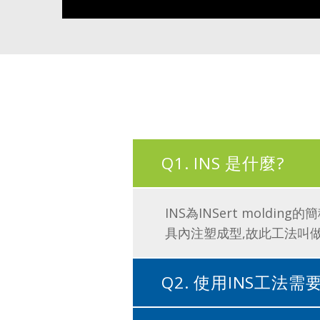
Q1. INS 是什麼?
INS為INSert mol
具內注塑成型,故此工法叫做
Q2. 使用INS工法