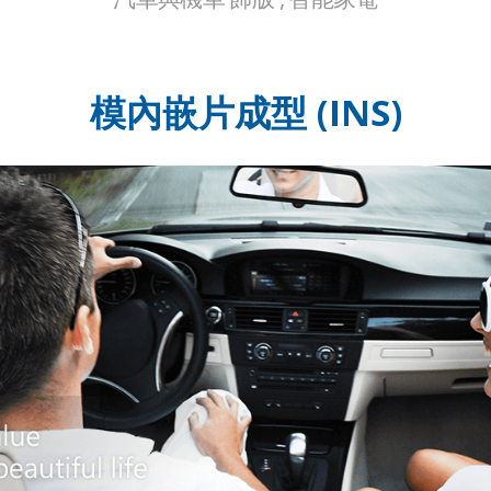
模內嵌片成型 (
INS
)