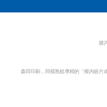
膜
森田印刷
，同樣熟稔專精的「
模內嵌片成型